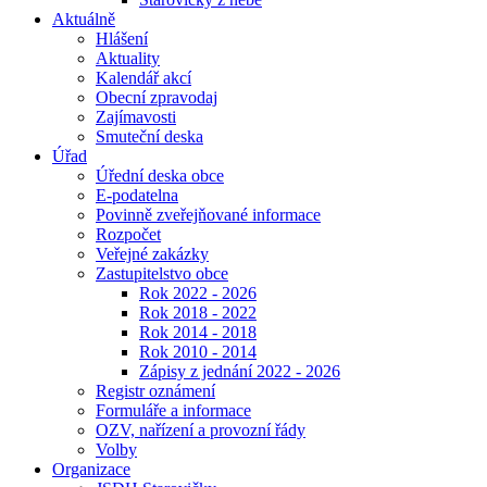
Aktuálně
Hlášení
Aktuality
Kalendář akcí
Obecní zpravodaj
Zajímavosti
Smuteční deska
Úřad
Úřední deska obce
E-podatelna
Povinně zveřejňované informace
Rozpočet
Veřejné zakázky
Zastupitelstvo obce
Rok 2022 - 2026
Rok 2018 - 2022
Rok 2014 - 2018
Rok 2010 - 2014
Zápisy z jednání 2022 - 2026
Registr oznámení
Formuláře a informace
OZV, nařízení a provozní řády
Volby
Organizace