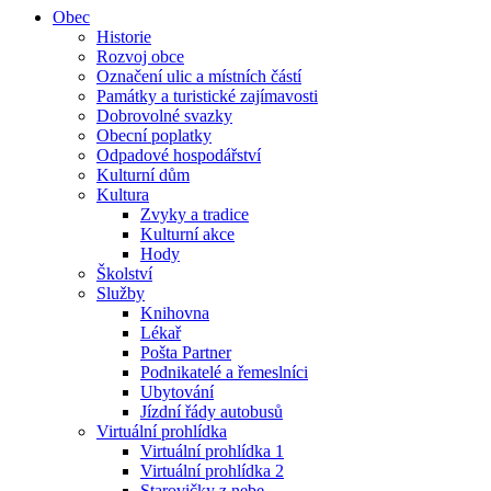
Obec
Historie
Rozvoj obce
Označení ulic a místních částí
Památky a turistické zajímavosti
Dobrovolné svazky
Obecní poplatky
Odpadové hospodářství
Kulturní dům
Kultura
Zvyky a tradice
Kulturní akce
Hody
Školství
Služby
Knihovna
Lékař
Pošta Partner
Podnikatelé a řemeslníci
Ubytování
Jízdní řády autobusů
Virtuální prohlídka
Virtuální prohlídka 1
Virtuální prohlídka 2
Starovičky z nebe