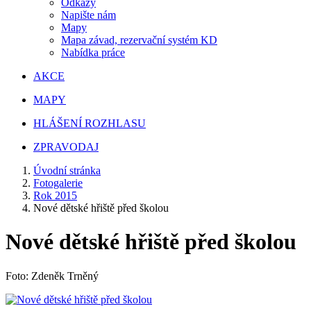
Odkazy
Napište nám
Mapy
Mapa závad, rezervační systém KD
Nabídka práce
AKCE
MAPY
HLÁŠENÍ ROZHLASU
ZPRAVODAJ
Úvodní stránka
Fotogalerie
Rok 2015
Nové dětské hřiště před školou
Nové dětské hřiště před školou
Foto: Zdeněk Trněný