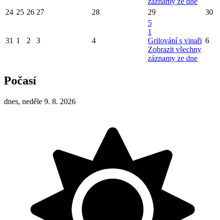
záznamy ze dne
24
25
26
27
28
29
30
5
1
31
1
2
3
4
Grilování s vinaři
6
Zobrazit všechny
záznamy ze dne
Počasí
dnes, neděle 9. 8. 2026