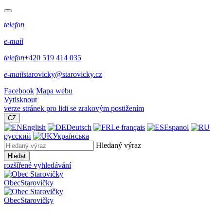
telefon
e-mail
telefon
+420 519 414 035
e-mail
starovicky@starovicky.cz
Facebook
Mapa webu
Vytisknout
verze stránek pro lidi se zrakovým postižením
CZ
English
Deutsch
Le français
Espanol
русский
Українська
Hledaný výraz
Hledat
rozšířené vyhledávání
Obec
Starovičky
Obec
Starovičky