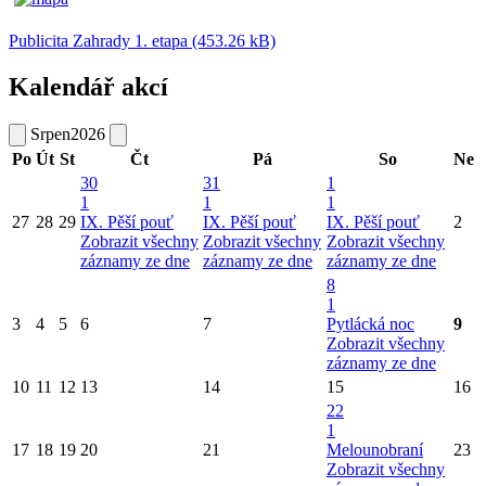
Publicita Zahrady 1. etapa (453.26 kB)
Kalendář akcí
Srpen
2026
Po
Út
St
Čt
Pá
So
Ne
30
31
1
1
1
1
27
28
29
IX. Pěší pouť
IX. Pěší pouť
IX. Pěší pouť
2
Zobrazit všechny
Zobrazit všechny
Zobrazit všechny
záznamy ze dne
záznamy ze dne
záznamy ze dne
8
1
3
4
5
6
7
Pytlácká noc
9
Zobrazit všechny
záznamy ze dne
10
11
12
13
14
15
16
22
1
17
18
19
20
21
Melounobraní
23
Zobrazit všechny