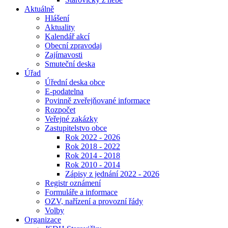
Aktuálně
Hlášení
Aktuality
Kalendář akcí
Obecní zpravodaj
Zajímavosti
Smuteční deska
Úřad
Úřední deska obce
E-podatelna
Povinně zveřejňované informace
Rozpočet
Veřejné zakázky
Zastupitelstvo obce
Rok 2022 - 2026
Rok 2018 - 2022
Rok 2014 - 2018
Rok 2010 - 2014
Zápisy z jednání 2022 - 2026
Registr oznámení
Formuláře a informace
OZV, nařízení a provozní řády
Volby
Organizace