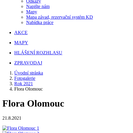
Odkazy
Napište nám
Mapy
Mapa závad, rezervační systém KD
Nabídka práce
AKCE
MAPY
HLÁŠENÍ ROZHLASU
ZPRAVODAJ
Úvodní stránka
Fotogalerie
Rok 2021
Flora Olomouc
Flora Olomouc
21.8.2021