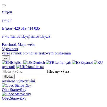
telefon
e-mail
telefon
+420 519 414 035
e-mail
starovicky@starovicky.cz
Facebook
Mapa webu
Vytisknout
verze stránek pro lidi se zrakovým postižením
CZ
English
Deutsch
Le français
Espanol
русский
Українська
Hledaný výraz
Hledat
rozšířené vyhledávání
Obec
Starovičky
Obec
Starovičky