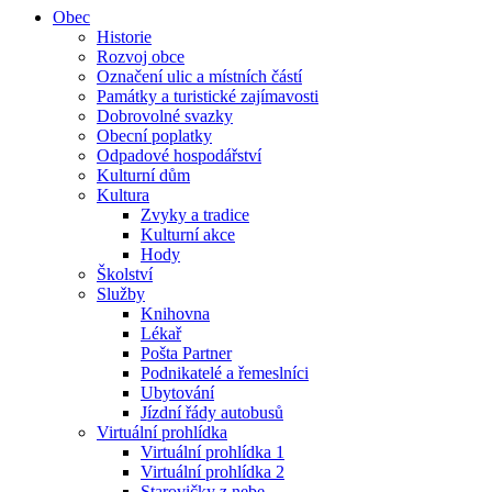
Obec
Historie
Rozvoj obce
Označení ulic a místních částí
Památky a turistické zajímavosti
Dobrovolné svazky
Obecní poplatky
Odpadové hospodářství
Kulturní dům
Kultura
Zvyky a tradice
Kulturní akce
Hody
Školství
Služby
Knihovna
Lékař
Pošta Partner
Podnikatelé a řemeslníci
Ubytování
Jízdní řády autobusů
Virtuální prohlídka
Virtuální prohlídka 1
Virtuální prohlídka 2
Starovičky z nebe