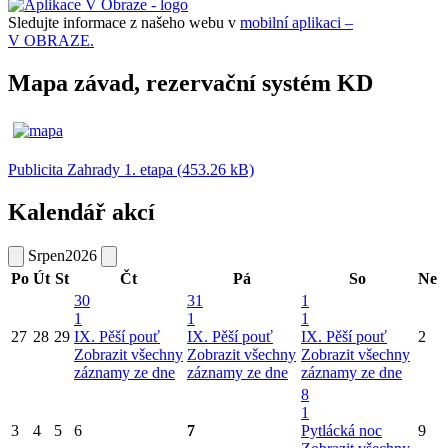
Sledujte informace z našeho webu v
mobilní aplikaci –
V OBRAZE.
Mapa závad, rezervační systém KD
Publicita Zahrady 1. etapa (453.26 kB)
Kalendář akcí
Srpen
2026
Po
Út
St
Čt
Pá
So
Ne
30
31
1
1
1
1
27
28
29
IX. Pěší pouť
IX. Pěší pouť
IX. Pěší pouť
2
Zobrazit všechny
Zobrazit všechny
Zobrazit všechny
záznamy ze dne
záznamy ze dne
záznamy ze dne
8
1
3
4
5
6
7
Pytlácká noc
9