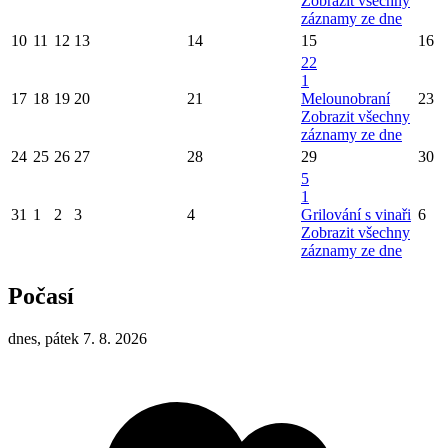
Zobrazit všechny
záznamy ze dne
10
11
12
13
14
15
16
22
1
17
18
19
20
21
Melounobraní
23
Zobrazit všechny
záznamy ze dne
24
25
26
27
28
29
30
5
1
31
1
2
3
4
Grilování s vinaři
6
Zobrazit všechny
záznamy ze dne
Počasí
dnes, pátek 7. 8. 2026