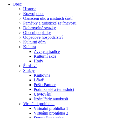
Obec
Historie
Rozvoj obce
Označení ulic a místních částí
Památky a turistické zajímavosti
Dobrovolné svazky
Obecní poplatky
Odpadové hospodářství
Kulturní dům
Kultura
Zvyky a tradice
Kulturní akce
Hody
Školství
Služby
Knihovna
Lékař
Pošta Partner
Podnikatelé a řemeslníci
Ubytování
Jízdní řády autobusů
Virtuální prohlídka
Virtuální prohlídka 1
Virtuální prohlídka 2
Starovičky z nebe