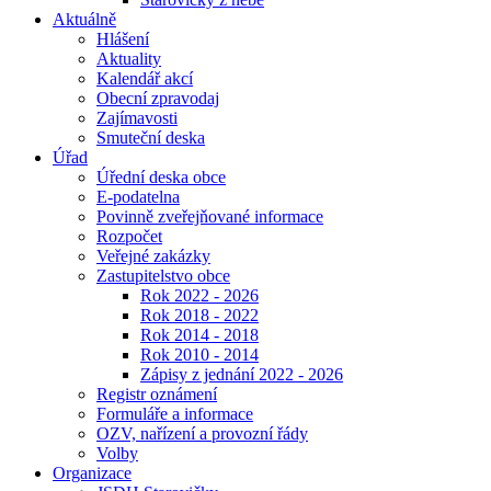
Aktuálně
Hlášení
Aktuality
Kalendář akcí
Obecní zpravodaj
Zajímavosti
Smuteční deska
Úřad
Úřední deska obce
E-podatelna
Povinně zveřejňované informace
Rozpočet
Veřejné zakázky
Zastupitelstvo obce
Rok 2022 - 2026
Rok 2018 - 2022
Rok 2014 - 2018
Rok 2010 - 2014
Zápisy z jednání 2022 - 2026
Registr oznámení
Formuláře a informace
OZV, nařízení a provozní řády
Volby
Organizace