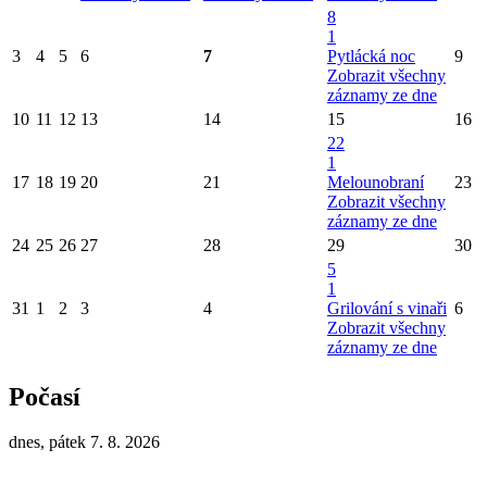
8
1
3
4
5
6
7
Pytlácká noc
9
Zobrazit všechny
záznamy ze dne
10
11
12
13
14
15
16
22
1
17
18
19
20
21
Melounobraní
23
Zobrazit všechny
záznamy ze dne
24
25
26
27
28
29
30
5
1
31
1
2
3
4
Grilování s vinaři
6
Zobrazit všechny
záznamy ze dne
Počasí
dnes, pátek 7. 8. 2026