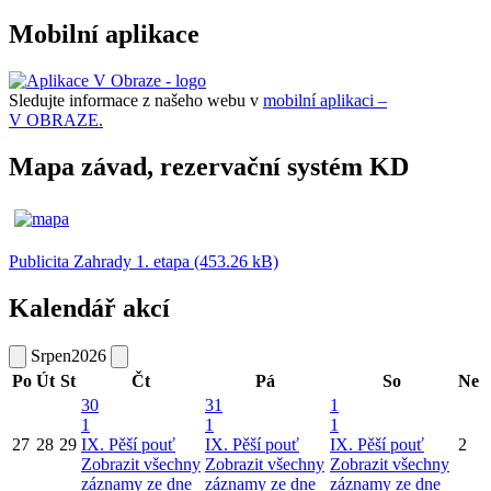
Mobilní aplikace
Sledujte informace z našeho webu v
mobilní aplikaci –
V OBRAZE.
Mapa závad, rezervační systém KD
Publicita Zahrady 1. etapa (453.26 kB)
Kalendář akcí
Srpen
2026
Po
Út
St
Čt
Pá
So
Ne
30
31
1
1
1
1
27
28
29
IX. Pěší pouť
IX. Pěší pouť
IX. Pěší pouť
2
Zobrazit všechny
Zobrazit všechny
Zobrazit všechny
záznamy ze dne
záznamy ze dne
záznamy ze dne