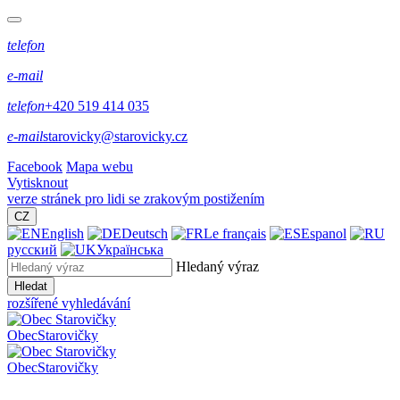
telefon
e-mail
telefon
+420 519 414 035
e-mail
starovicky@starovicky.cz
Facebook
Mapa webu
Vytisknout
verze stránek pro lidi se zrakovým postižením
CZ
English
Deutsch
Le français
Espanol
русский
Українська
Hledaný výraz
Hledat
rozšířené vyhledávání
Obec
Starovičky
Obec
Starovičky