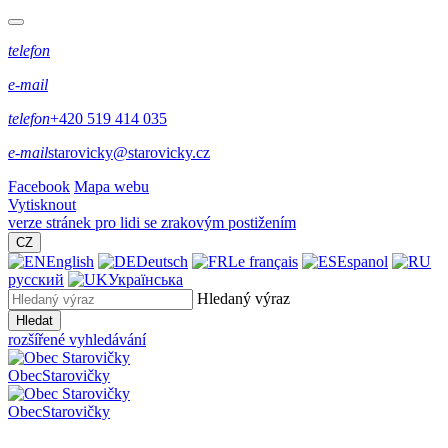
telefon
e-mail
telefon
+420 519 414 035
e-mail
starovicky@starovicky.cz
Facebook
Mapa webu
Vytisknout
verze stránek pro lidi se zrakovým postižením
CZ
English
Deutsch
Le français
Espanol
русский
Українська
Hledaný výraz
Hledat
rozšířené vyhledávání
Obec
Starovičky
Obec
Starovičky