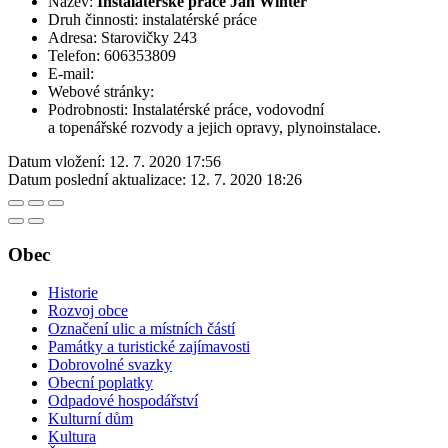
Název:
Instalatérské práce Jan Winter
Druh činnosti: instalatérské práce
Adresa: Starovičky 243
Telefon: 606353809
E-mail:
Webové stránky:
Podrobnosti: Instalatérské práce, vodovodní
a topenářské rozvody a jejich opravy, plynoinstalace.
Datum vložení:
12. 7. 2020 17:56
Datum poslední aktualizace:
12. 7. 2020 18:26
Obec
Historie
Rozvoj obce
Označení ulic a místních částí
Památky a turistické zajímavosti
Dobrovolné svazky
Obecní poplatky
Odpadové hospodářství
Kulturní dům
Kultura