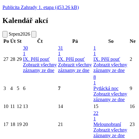
Publicita Zahrady 1. etapa (453.26 kB)
Kalendář akcí
Srpen
2026
Po
Út
St
Čt
Pá
So
Ne
30
31
1
1
1
1
27
28
29
IX. Pěší pouť
IX. Pěší pouť
IX. Pěší pouť
2
Zobrazit všechny
Zobrazit všechny
Zobrazit všechny
záznamy ze dne
záznamy ze dne
záznamy ze dne
8
1
3
4
5
6
7
Pytlácká noc
9
Zobrazit všechny
záznamy ze dne
10
11
12
13
14
15
16
22
1
17
18
19
20
21
Melounobraní
23
Zobrazit všechny
záznamy ze dne