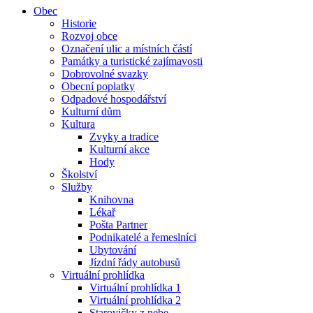
Obec
Historie
Rozvoj obce
Označení ulic a místních částí
Památky a turistické zajímavosti
Dobrovolné svazky
Obecní poplatky
Odpadové hospodářství
Kulturní dům
Kultura
Zvyky a tradice
Kulturní akce
Hody
Školství
Služby
Knihovna
Lékař
Pošta Partner
Podnikatelé a řemeslníci
Ubytování
Jízdní řády autobusů
Virtuální prohlídka
Virtuální prohlídka 1
Virtuální prohlídka 2
Starovičky z nebe