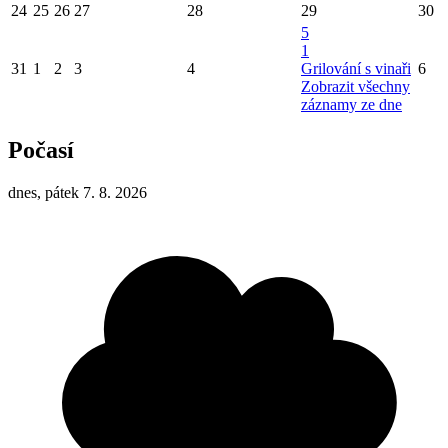
24
25
26
27
28
29
30
5
1
31
1
2
3
4
Grilování s vinaři
6
Zobrazit všechny
záznamy ze dne
Počasí
dnes, pátek 7. 8. 2026