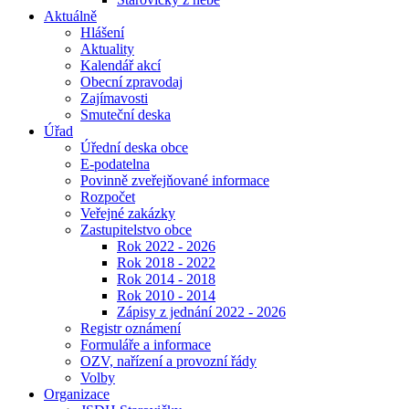
Aktuálně
Hlášení
Aktuality
Kalendář akcí
Obecní zpravodaj
Zajímavosti
Smuteční deska
Úřad
Úřední deska obce
E-podatelna
Povinně zveřejňované informace
Rozpočet
Veřejné zakázky
Zastupitelstvo obce
Rok 2022 - 2026
Rok 2018 - 2022
Rok 2014 - 2018
Rok 2010 - 2014
Zápisy z jednání 2022 - 2026
Registr oznámení
Formuláře a informace
OZV, nařízení a provozní řády
Volby
Organizace