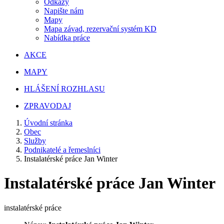
Odkazy
Napište nám
Mapy
Mapa závad, rezervační systém KD
Nabídka práce
AKCE
MAPY
HLÁŠENÍ ROZHLASU
ZPRAVODAJ
Úvodní stránka
Obec
Služby
Podnikatelé a řemeslníci
Instalatérské práce Jan Winter
Instalatérské práce Jan Winter
instalatérské práce