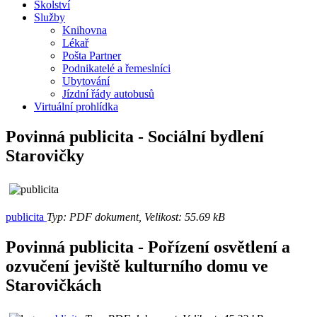
Školství
Služby
Knihovna
Lékař
Pošta Partner
Podnikatelé a řemeslníci
Ubytování
Jízdní řády autobusů
Virtuální prohlídka
Povinná publicita - Sociální bydlení
Starovičky
publicita
Typ: PDF dokument, Velikost: 55.69 kB
Povinná publicita - Pořízení osvětlení a
ozvučení jeviště kulturního domu ve
Starovičkách