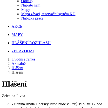
Odkazy
Napište nám
Mapy
Mapa závad, rezervační systém KD
Nabídka práce
AKCE
MAPY
HLÁŠENÍ ROZHLASU
ZPRAVODAJ
Úvodní stránka
Aktuálně
Hlášení
Hlášení
Hlášení
Zelenina Juvita...
Zelenina Juvita Uherský Brod bude v úterý 19.5. ve 12 hod.