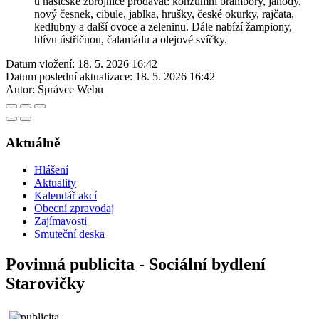
u hasičské zbrojnice prodávat: konzumní brambory, jahody,
nový česnek, cibule, jablka, hrušky, české okurky, rajčata,
kedlubny a další ovoce a zeleninu. Dále nabízí žampiony,
hlívu ústřičnou, čalamádu a olejové svíčky.
Datum vložení:
18. 5. 2026 16:42
Datum poslední aktualizace:
18. 5. 2026 16:42
Autor:
Správce Webu
Aktuálně
Hlášení
Aktuality
Kalendář akcí
Obecní zpravodaj
Zajímavosti
Smuteční deska
Povinná publicita - Sociální bydlení
Starovičky