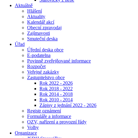
Aktuálně
Hlášení
Aktuality
Kalendář akcí
Obecní zpravodaj
Zajímavosti
Smuteční deska
Úřad
Úřední deska obce
E-podatelna
Povinně zveřejňované informace
Rozpočet
Veřejné zakázky
Zastupitelstvo obce
Rok 2022 - 2026
Rok 2018 - 2022
Rok 2014 - 2018
Rok 2010 - 2014
Zápisy z jednání 2022 - 2026
Registr oznámení
Formuláře a informace
OZV, nařízení a provozní řády
Volby
Organizace