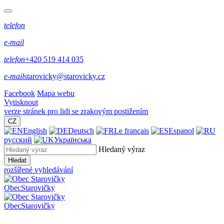
telefon
e-mail
telefon
+420 519 414 035
e-mail
starovicky@starovicky.cz
Facebook
Mapa webu
Vytisknout
verze stránek pro lidi se zrakovým postižením
CZ
English
Deutsch
Le français
Espanol
русский
Українська
Hledaný výraz
Hledat
rozšířené vyhledávání
Obec
Starovičky
Obec
Starovičky