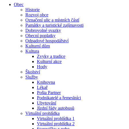
Obec
Historie
Rozvoj obce
Označení ulic a místních částí
Památky a turistické zajímavosti
Dobrovolné svazky
Obecní poplatky
Odpadové hospodářství
Kulturní dům
Kultura
Zvyky a tradice
Kulturní akce
Hody
Školství
Služby
Knihovna
Lékař
Pošta Partner
Podnikatelé a řemeslníci
Ubytování
Jízdní řády autobusů
Virtuální prohlídka
Virtuální prohlídka 1
Virtuální prohlídka 2
Starovičky z nebe