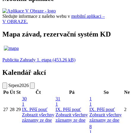
Sledujte informace z našeho webu v
mobilní aplikaci –
V OBRAZE.
Mapa závad, rezervační systém KD
Publicita Zahrady 1. etapa (453.26 kB)
Kalendář akcí
Srpen
2026
Po
Út
St
Čt
Pá
So
Ne
30
31
1
1
1
1
27
28
29
IX. Pěší pouť
IX. Pěší pouť
IX. Pěší pouť
2
Zobrazit všechny
Zobrazit všechny
Zobrazit všechny
záznamy ze dne
záznamy ze dne
záznamy ze dne
8
1