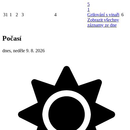
5
1
31
1
2
3
4
Grilování s vinaři
6
Zobrazit všechny
záznamy ze dne
Počasí
dnes, neděle 9. 8. 2026