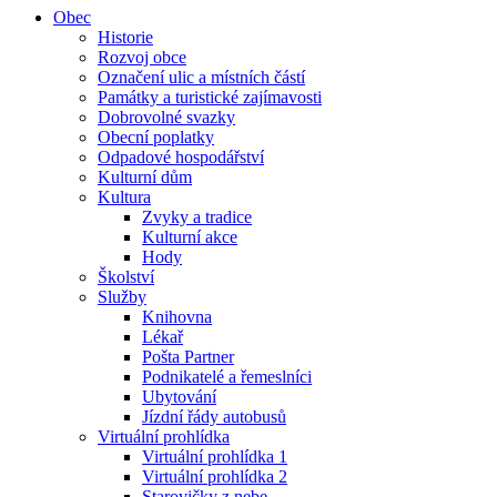
Obec
Historie
Rozvoj obce
Označení ulic a místních částí
Památky a turistické zajímavosti
Dobrovolné svazky
Obecní poplatky
Odpadové hospodářství
Kulturní dům
Kultura
Zvyky a tradice
Kulturní akce
Hody
Školství
Služby
Knihovna
Lékař
Pošta Partner
Podnikatelé a řemeslníci
Ubytování
Jízdní řády autobusů
Virtuální prohlídka
Virtuální prohlídka 1
Virtuální prohlídka 2
Starovičky z nebe