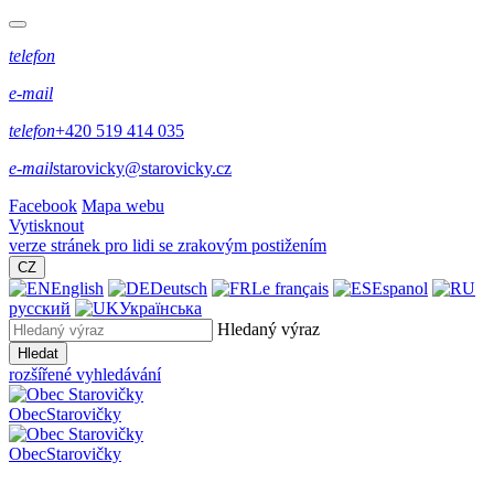
telefon
e-mail
telefon
+420 519 414 035
e-mail
starovicky@starovicky.cz
Facebook
Mapa webu
Vytisknout
verze stránek pro lidi se zrakovým postižením
CZ
English
Deutsch
Le français
Espanol
русский
Українська
Hledaný výraz
Hledat
rozšířené vyhledávání
Obec
Starovičky
Obec
Starovičky