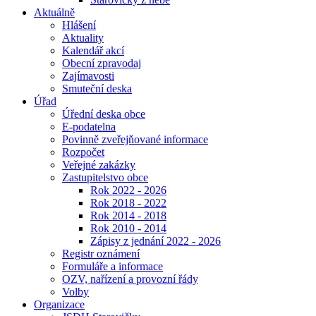
Aktuálně
Hlášení
Aktuality
Kalendář akcí
Obecní zpravodaj
Zajímavosti
Smuteční deska
Úřad
Úřední deska obce
E-podatelna
Povinně zveřejňované informace
Rozpočet
Veřejné zakázky
Zastupitelstvo obce
Rok 2022 - 2026
Rok 2018 - 2022
Rok 2014 - 2018
Rok 2010 - 2014
Zápisy z jednání 2022 - 2026
Registr oznámení
Formuláře a informace
OZV, nařízení a provozní řády
Volby
Organizace