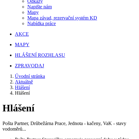
Odkazy
Napište nám
Mapy
Mapa závad, rezervační systém KD
Nabídka práce
AKCE
MAPY
HLÁŠENÍ ROZHLASU
ZPRAVODAJ
Úvodní stránka
Aktuálně
Hlášení
Hlášení
Hlášení
Pošta Partner, Drůbežárna Prace, Jednota - kačeny, VaK - stavy
vodoměrů...