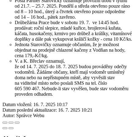
Pošta Partner Starovičky oznamuje provozní dobu v týdnu
od 21.7. – 25.7. 2025. Pondělí a středa otevřeno pouze ráno
od 8 – 10 hod., úterý a čtvrtek otevřeno pouze odpoledne
od 14 – 16 hod., pátek zavřeno.
Drůbežárna Prace bude v sobotu 19. 7. ve 14:45 hod.
prodávat: roční slepice, mladé kuřice, brojlerová kuřata,
káčata, husokačeny, krmivo pro drůbež a králíky, vitamínové
doplňky a dále pak vykupovat králičí kožky - cena 10 Kč/ks.
Jednota Starovičky oznamuje občanům, že je možnost
objednat na prodejně chlazené kačeny z Vodňan na hody,
cena 179,-Kč/kg.
V. a K. Břeclav oznamují,
že od 14. 7. 2025 do 18. 7. 2025 budou prováděny odečty
vodoměrů. Žádáme občany, kteří mají vodoměr umístěný
doma nebo na nepřístupném místě, aby vyvěsili stav
na viditelné místo nebo poslali SMS na tel. číslo
605 590 467. Nebude-li stav vyvěšen, bude stav vodoměru
proveden odhadem.
Datum vložení:
16. 7. 2025 10:17
Datum poslední aktualizace:
16. 7. 2025 10:21
Autor:
Správce Webu