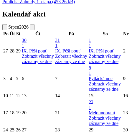
Publicita Zahrady 1. etapa (453.26 kB)
Kalendář akcí
Srpen
2026
Po
Út
St
Čt
Pá
So
Ne
30
31
1
1
1
1
27
28
29
IX. Pěší pouť
IX. Pěší pouť
IX. Pěší pouť
2
Zobrazit všechny
Zobrazit všechny
Zobrazit všechny
záznamy ze dne
záznamy ze dne
záznamy ze dne
8
1
3
4
5
6
7
Pytlácká noc
9
Zobrazit všechny
záznamy ze dne
10
11
12
13
14
15
16
22
1
17
18
19
20
21
Melounobraní
23
Zobrazit všechny
záznamy ze dne
24
25
26
27
28
29
30